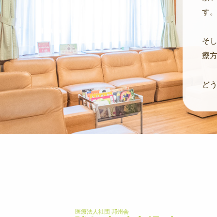
す
そ
療
ど
医療法人社団 邦州会