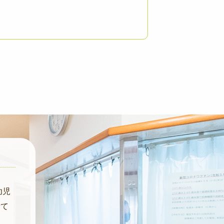
幼児
せて
ま