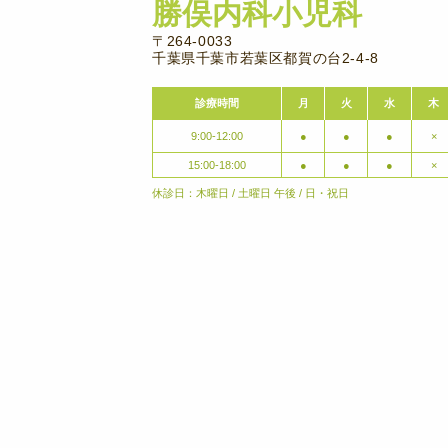
勝俣内科小児科
〒264-0033
千葉県千葉市若葉区都賀の台2-4-8
診療時間
月
火
水
木
9:00-12:00
●
●
●
×
15:00-18:00
●
●
●
×
休診日：木曜日 / 土曜日 午後 / 日・祝日