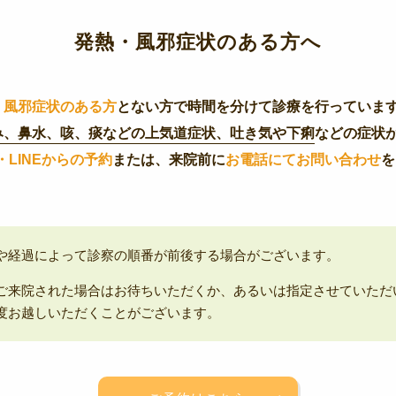
発熱・風邪症状のある方へ
、
風邪症状のある方
とない方で
時間を分けて診療
を行っていま
み、鼻水、咳、痰などの上気道症状、吐き気や下痢
などの症状
・LINEからの予約
または、来院前に
お電話にてお問い合わせ
を
。
や経過によって診察の順番が前後する場合がございます。
ご来院された場合はお待ちいただくか、あるいは指定させていただ
度お越しいただくことがございます。